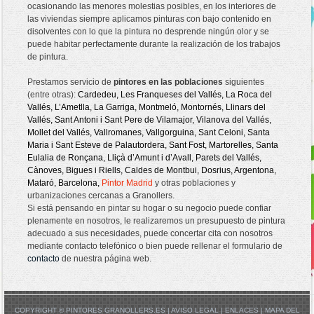
ocasionando las menores molestias posibles, en los interiores de
las viviendas siempre aplicamos pinturas con bajo contenido en
disolventes con lo que la pintura no desprende ningún olor y se
puede habitar perfectamente durante la realización de los trabajos
de pintura.
Prestamos servicio de
pintores en las poblaciones
siguientes
(entre otras):
Cardedeu
,
Les Franqueses del Vallés
,
La Roca del
Vallés
,
L’Ametlla
,
La Garriga
,
Montmeló
,
Montornés
,
Llinars del
Vallés
,
Sant Antoni
i
Sant Pere de Vilamajor
,
Vilanova del Vallés
,
Mollet del Vallés
,
Vallromanes
,
Vallgorguina
,
Sant Celoni
,
Santa
Maria
i
Sant Esteve de Palautordera
,
Sant Fost
,
Martorelles
,
Santa
Eulalia de Ronçana
,
Lliçà d’Amunt
i
d’Avall
,
Parets del Vallés
,
Cànoves
,
Bigues i Riells
,
Caldes de Montbui
,
Dosrius
,
Argentona
,
Mataró
,
Barcelona
,
Pintor Madrid
y otras poblaciones y
urbanizaciones cercanas a Granollers.
Si está pensando en pintar su hogar o su negocio puede confiar
plenamente en nosotros, le realizaremos un presupuesto de pintura
adecuado a sus necesidades, puede concertar cita con nosotros
mediante contacto telefónico o bien puede rellenar el formulario de
contacto
de nuestra página web.
COPYRIGHT © PINTORES GRANOLLERS.ES |
AVISO LEGAL
|
ENLACES
|
MAPA DEL