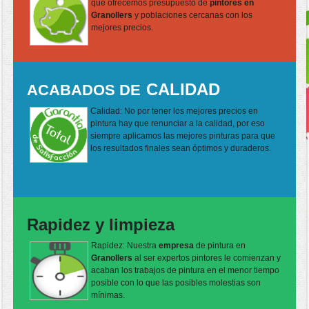
que ofrecemos presupuesto de
pintores en
Granollers
y poblaciones cercanas con los
mejores precios.
CALIDAD
ACABADOS DE
Calidad: No por tener los mejores precios en
pintura hay que renunciar a la calidad, por eso
siempre aplicamos las mejores pinturas para que
los resultados finales sean óptimos y duraderos.
Rapidez y limpieza
Rapidez: Nuestra
empresa
de pintura en
Granollers
al ser expertos pintores le comienzan y
acaban los trabajos de pintura en el menor tiempo
posible con lo que las posibles molestias son
mínimas.