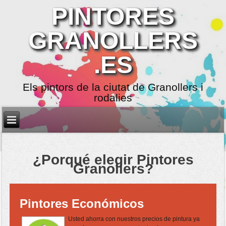
PINTORES
GRANOLLERS
.ES
Els pintors de la ciutat de Granollers i
rodalies
¿Porqué elegir Pintores
Granollers?
Pintores Económicos
Usted ahorra con nuestros precios de pintura ya