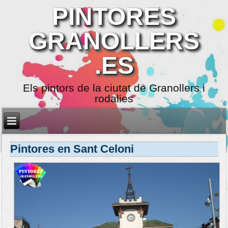
PINTORES
GRANOLLERS
.ES
Els pintors de la ciutat de Granollers i
rodalies
Pintores en Sant Celoni