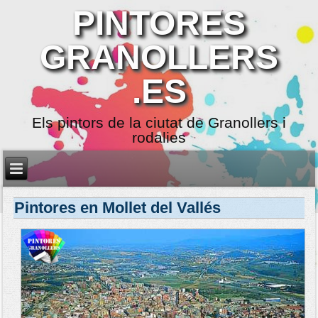
PINTORES
GRANOLLERS
.ES
Els pintors de la ciutat de Granollers i
rodalies
Pintores en Mollet del Vallés