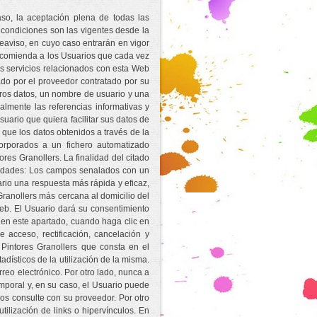
aso, la aceptación plena de todas las
condiciones son las vigentes desde la
reaviso, en cuyo caso entrarán en vigor
recomienda a los Usuarios que cada vez
os servicios relacionados con esta Web
ado por el proveedor contratado por su
tros datos, un nombre de usuario y una
lmente las referencias informativas y
suario que quiera facilitar sus datos de
que los datos obtenidos a través de la
orporados a un fichero automatizado
res Granollers. La finalidad del citado
nalidades: Los campos senalados con un
ario una respuesta más rápida y eficaz,
Granollers más cercana al domicilio del
eb. El Usuario dará su consentimiento
 en este apartado, cuando haga clic en
 acceso, rectificación, cancelación y
e Pintores Granollers que consta en el
adísticos de la utilización de la misma.
rreo electrónico. Por otro lado, nunca a
mporal y, en su caso, el Usuario puede
mos consulte con su proveedor. Por otro
tilización de links o hipervínculos. En