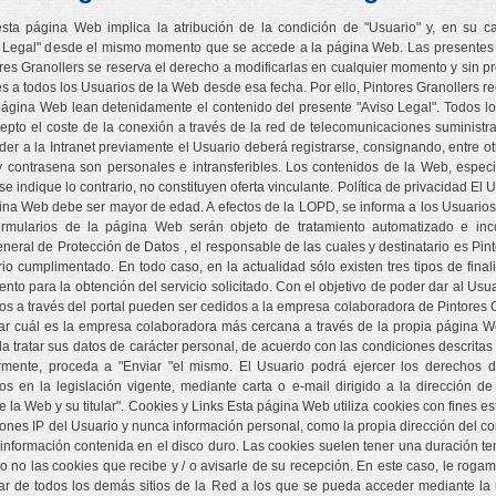
sta página Web implica la atribución de la condición de "Usuario" y, en su c
so Legal" desde el mismo momento que se accede a la página Web. Las presentes 
ores Granollers se reserva el derecho a modificarlas en cualquier momento y sin p
es a todos los Usuarios de la Web desde esa fecha. Por ello, Pintores Granollers 
página Web lean detenidamente el contenido del presente "Aviso Legal". Todos l
cepto el coste de la conexión a través de la red de telecomunicaciones suministr
er a la Intranet previamente el Usuario deberá registrarse, consignando, entre o
 contrasena son personales e intransferibles. Los contenidos de la Web, especia
e indique lo contrario, no constituyen oferta vinculante. Política de privacidad El U
gina Web debe ser mayor de edad. A efectos de la LOPD, se informa a los Usuarios 
formularios de la página Web serán objeto de tratamiento automatizado e inc
neral de Protección de Datos , el responsable de las cuales y destinatario es Pinto
rio cumplimentado. En todo caso, en la actualidad sólo existen tres tipos de fi
ento para la obtención del servicio solicitado. Con el objetivo de poder dar al Usu
ados a través del portal pueden ser cedidos a la empresa colaboradora de Pintores 
r cuál es la empresa colaboradora más cercana a través de la propia página W
a tratar sus datos de carácter personal, de acuerdo con las condiciones descritas
iormente, proceda a "Enviar "el mismo. El Usuario podrá ejercer los derechos de
os en la legislación vigente, mediante carta o e-mail dirigido a la dirección d
la Web y su titular". Cookies y Links Esta página Web utiliza cookies con fines est
iones IP del Usuario y nunca información personal, como la propia dirección del co
 información contenida en el disco duro. Las cookies suelen tener una duración te
 no las cookies que recibe y / o avisarle de su recepción. En este caso, le roga
ular de todos los demás sitios de la Red a los que se pueda acceder mediante la u