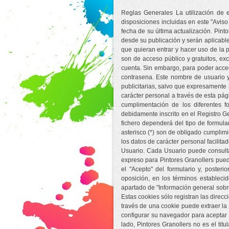
Reglas Generales La utilización de e
disposiciones incluidas en este "Avi
fecha de su última actualización. Pint
desde su publicación y serán aplicabl
que quieran entrar y hacer uso de la 
son de acceso público y gratuitos, ex
cuenta. Sin embargo, para poder acced
contrasena. Este nombre de usuario y
publicitarias, salvo que expresamente s
carácter personal a través de esta pá
cumplimentación de los diferentes 
debidamente inscrito en el Registro Ge
fichero dependerá del tipo de formula
asterisco (*) son de obligado cumplimi
los datos de carácter personal facilit
Usuario. Cada Usuario puede consulta
expreso para Pintores Granollers pued
el "Acepto" del formulario y, poster
oposición, en los términos establecid
apartado de "Información general sobre 
Estas cookies sólo registran las direcc
través de una cookie puede extraer la
configurar su navegador para aceptar o
lado, Pintores Granollers no es el tit