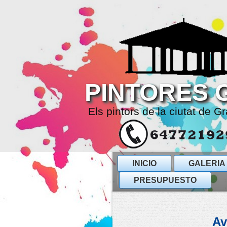
PINTORES 
Els pintors de la ciutat de Gr
INICIO
GALERIA
PRESUPUESTO
Av