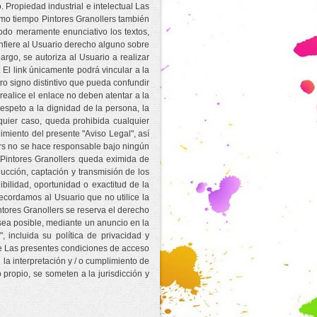
 Propiedad industrial e intelectual Las
smo tiempo Pintores Granollers también
modo meramente enunciativo los textos,
onfiere al Usuario derecho alguno sobre
argo, se autoriza al Usuario a realizar
 El link únicamente podrá vincular a la
otro signo distintivo que pueda confundir
 realice el enlace no deben atentar a la
espeto a la dignidad de la persona, la
lquier caso, queda prohibida cualquier
imiento del presente "Aviso Legal", así
lers no se hace responsable bajo ningún
 Pintores Granollers queda eximida de
ucción, captación y transmisión de los
ibilidad, oportunidad o exactitud de la
recordamos al Usuario que no utilice la
ntores Granollers se reserva el derecho
í sea posible, mediante un anuncio en la
 incluida su política de privacidad y
ble Las presentes condiciones de acceso
la interpretación y / o cumplimiento de
propio, se someten a la jurisdicción y