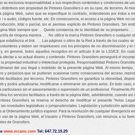
 su exclusiva responsabilidad a sus respectivos contenidos y condiciones de uso.
distintivos son propiedad de Pintores Granollers o en su caso, de terceros. Al mi
 la página Web, salvo que se especifique lo contrario, entendiendo por éstos a 
y / o audio, códigos fuente, etc. En consecuencia, el acceso a la página Web no c
ducción, total o parcial, sin el permiso explícito de Pintores Granollers. Sin emb
ina Web siempre que: . . Quede constancia de la identidad de su propietario. . . .
ucirla de ninguna manera. . . . No utilice la marca Pintores Granollers o cualquier 
 establezca el link. . . . Las páginas o sitios de la Red a través de los cuales se
costumbres y deben ser respetuosos con los principios de no discriminación y el r
a y, en general, todos aquellos recogidos en el artículo 8 de la LSSICE. En cua
afectar a su actual diseno y contenido. Pintores Granollers perseguirá el incumpl
 la propiedad industrial o intelectual protegida. Responsabilidad Pintores Granol
imanar del uso ilegal o indebido de la presente página Web. Al mismo tiempo,
os y perjuicios que se pudieran ocasionar como consecuencia del acceso, reprod
b facilitados por terceros. Pintores Granollers no garantiza la idoneidad, dispon
 y podrá actualizarse, modificarse o eliminarse sin previo aviso. En todo caso, 
 particulares sin el asesoramiento o supervisión de un profesional. Finalmente,Pi
itiva los servicios facilitados a través de la página Web, advirtiéndole, cuando as
ores Granollers se reserva el derecho de modificar el presente "Aviso Legal",
a las novedades legislativas o jurisprudenciales. Legislación y jurisdicción aplica
al Ordenamiento jurídico espanol. Para la resolución de cualquier divergencia en 
 uso de la página Web, el Usuario y Pintores Granollers, con renuncia a su fuero 
les de Granollers.
te
www.mcano.com
Tel: 647.72.19.29