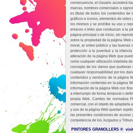
consecuencia, el Usuario accederá bajo
marcas, nombres comerciales o signos 
es titular de todos los contenidos de
gráficos e iconos, elementos de video 
los mismos y se prohíbe su uso y repro
enlaces o links que conduzcan a la pág
página principal o de inicio, sin reprod
sobre la propiedad de la página Web que
moral, al orden público y las buenas 
protección a la juventud y la infanci
alteración de la página Web que pueda 
como cualquier utilización indebida de
concepto de los danos que pudieran d
cualquier responsabilidad por los dan
contenidos y servicios de la página We
información contenida en la página Web
información de la página Web con fines
a interrumpir de forma temporal o defin
propia Web. Cambio de normativa Pint
comercial, con el objeto de adaptarla 
y uso de la página Web quedan sujetos 
las presentes condiciones de acceso y
competencia de los Juzgados y Tribuna
PINTORES GRANOLLERS ® visi