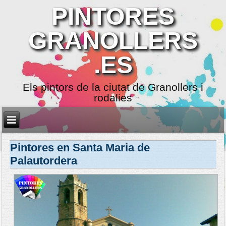
PINTORES
GRANOLLERS
.ES
Els pintors de la ciutat de Granollers i
rodalies
Pintores en Santa Maria de
Palautordera