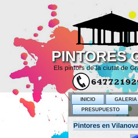
PINTORES 
Els pintors de la ciutat de Gr
INICIO
GALERIA
PRESUPUESTO
Pintores en Vilanova