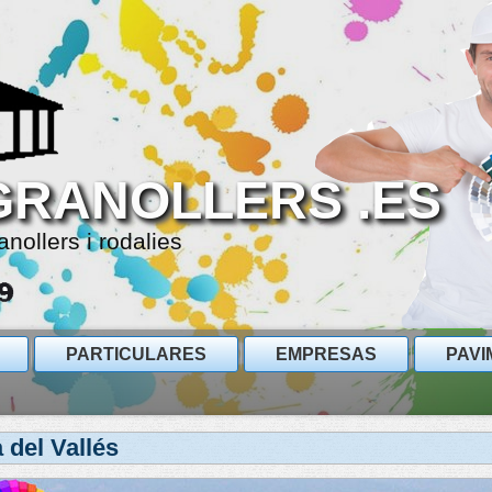
GRANOLLERS .ES
anollers i rodalies
PARTICULARES
EMPRESAS
PAVI
 del Vallés